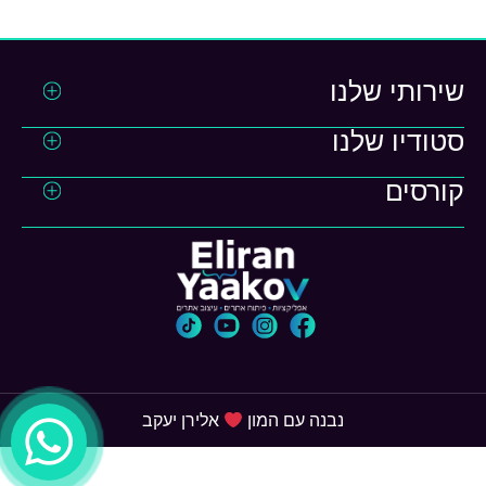
שירותי שלנו
סטודיו שלנו
בניית אתרים
אבטחת אתרים
קורסים
ראשי
שיפור ביצועים
הלמה שלי
קורס אבטחת אתרים
מאמרים
קורס CSS
צרו קשר
מפת אתר
הצהרת נגישות
נבנה עם המון
אלירן יעקב